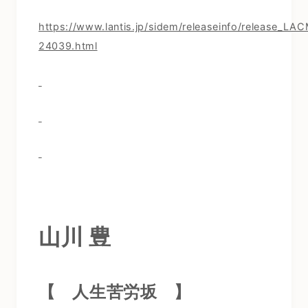
https://www.lantis.jp/sidem/releaseinfo/release_LA
24039.html
山川 豊
【 人生苦労坂
】