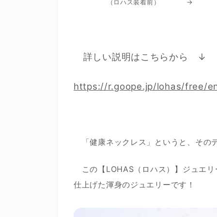
（ロハス装着前） → （
詳しい説明はこちらから ↓
https://r.goope.jp/lohas/free/e
「健康ネックレス」というと、その
この【LOHAS（ロハス）】ジュエ
仕上げた渾身のジュエリーです！