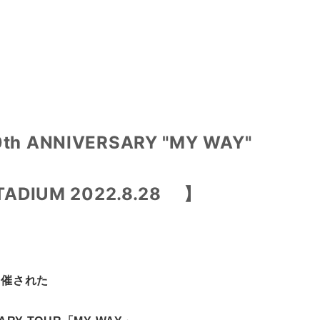
th ANNIVERSARY "MY WAY"
STADIUM 2022.8.28
】
開催された