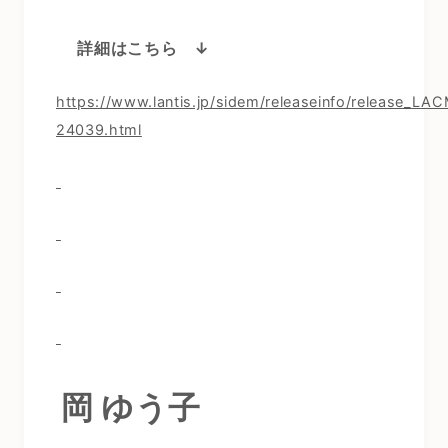
詳細はこちら ↓
https://www.lantis.jp/sidem/releaseinfo/release_LA
24039.html
岡 ゆう子