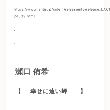
https://www.lantis.jp/sidem/releaseinfo/release_LA
24039.html
瀬口 侑希
【
幸せに遠い岬
】