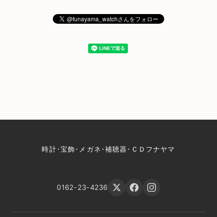
時計･宝飾･メガネ･補聴器･ＣＤフナヤマ
0162-23-4236