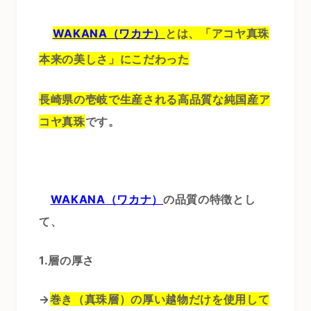
WAKANA（ワカナ）
とは、「アコヤ真珠
本来の美しさ」にこだわった
長崎県の壱岐で生産される高品質な純国産ア
コヤ真珠
です。
WAKANA（ワカナ）
の品質の特徴とし
て、
1.層の厚さ
→
巻き（真珠層）の厚い越物だけを使用して