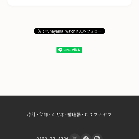
時計･宝飾･メガネ･補聴器･ＣＤフナヤマ
0162-23-4236